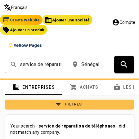
translate
Français
web
business
Create WebSite
Ajouter une société
account_circle
Compte
local_offer
Ajouter un produit
search
search
place
domain
shopping_cart
business_center
ENTREPRISES
ACHATS
LES P
filter_list
FILTRES
Your search -
service de réparation de téléphones
- did
not match any company.