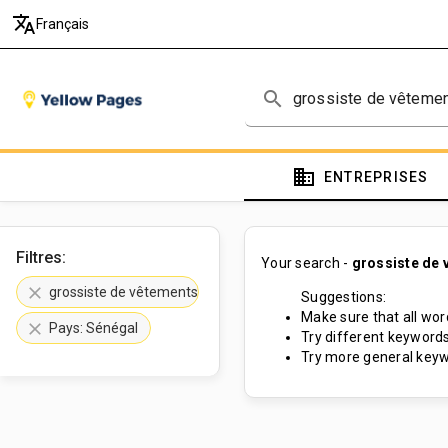
translate
Français
search
domain
ENTREPRISES
Filtres:
Your search -
grossiste de 
clear
grossiste de vêtements et tissus
Suggestions:
Make sure that all word
clear
Pays: Sénégal
Try different keywords
Try more general keyw