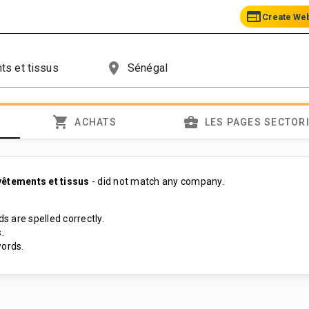
web
Create We
place
shopping_cart
business_center
ACHATS
LES PAGES SECTOR
vêtements et tissus
- did not match any company.
s are spelled correctly.
.
ords.