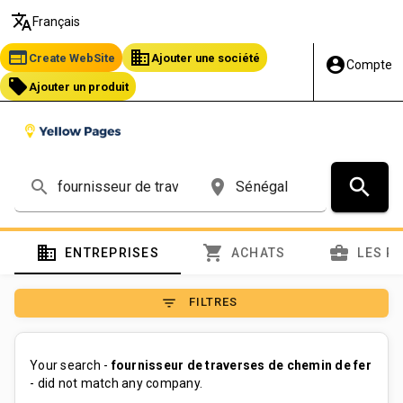
translate
Français
web
business
Create WebSite
Ajouter une société
account_circle
Compte
local_offer
Ajouter un produit
search
search
place
domain
shopping_cart
business_center
ENTREPRISES
ACHATS
LES P
filter_list
FILTRES
Your search -
fournisseur de traverses de chemin de fer
- did not match any company.