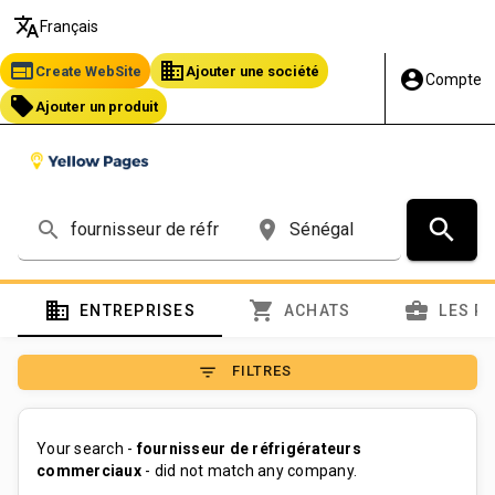
translate
Français
web
business
Create WebSite
Ajouter une société
account_circle
Compte
local_offer
Ajouter un produit
search
search
place
domain
shopping_cart
business_center
ENTREPRISES
ACHATS
LES P
filter_list
FILTRES
Your search -
fournisseur de réfrigérateurs
commerciaux
- did not match any company.