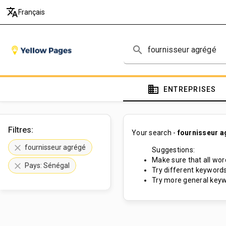
translate
Français
search
domain
ENTREPRISES
Filtres:
Your search -
fournisseur a
clear
fournisseur agrégé
Suggestions:
Make sure that all word
clear
Pays: Sénégal
Try different keywords
Try more general keyw