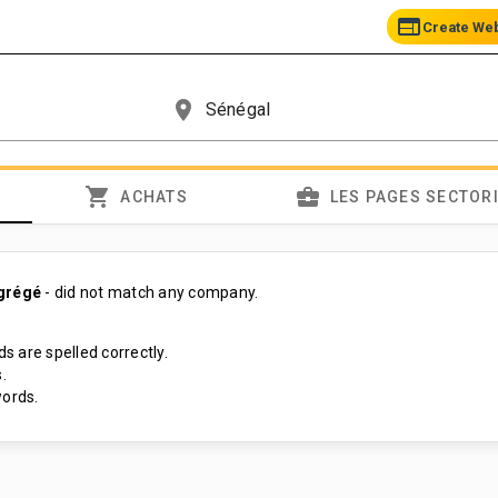
web
Create We
place
shopping_cart
business_center
ACHATS
LES PAGES SECTOR
grégé
- did not match any company.
s are spelled correctly.
.
ords.