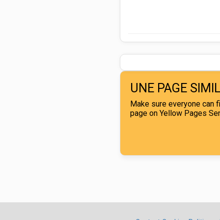
UNE PAGE SIMI
Make sure everyone can fi
page on Yellow Pages Sene