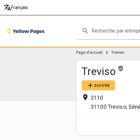
translate
Français
search
chevron_right
Page d'accueil
Treviso
Treviso
verified_user
add
SUIVRE
place
3110
31100
Treviso
,
Séné