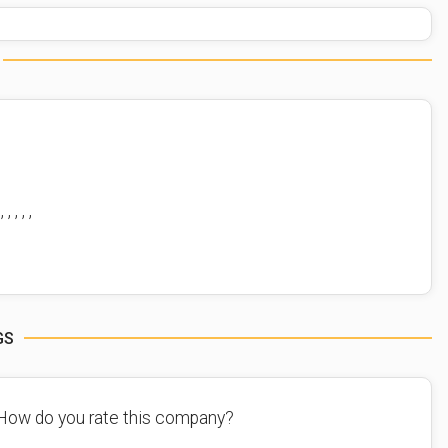
 , , , , ,
GS
How do you rate this company?